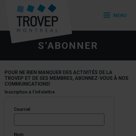
Retour
OUVRIR/
Aller
à
ACCUEIL
directement
la
LE
au
MENU
page
contenu
d'accueil
NOS
-
ACTIONS
S’ABONNER
NOS
MEMBRES
POUR NE RIEN MANQUER DES ACTIVITÉS DE LA
TROVEP ET DE SES MEMBRES, ABONNEZ-VOUS À NOS
DROIT À
COMMUNICATIONS!
LA
Inscription à l’infolettre
MOBILITÉ
(ACTUELLEMENT
S’ABONNER
SÉLECTIONNÉE)
À