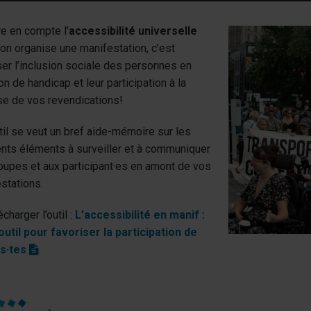
e en compte l’
accessibilité universelle
on organise une manifestation, c’est
ser l’inclusion sociale des personnes en
on de handicap et leur participation à la
e de vos revendications!
til se veut un bref aide-mémoire sur les
ents éléments à surveiller et à communiquer
oupes et aux participant
·
es en amont de vos
stations.
écharger l’outil :
L’accessibilité en manif :
outil pour favoriser la participation de
(pdf)
us
·
tes