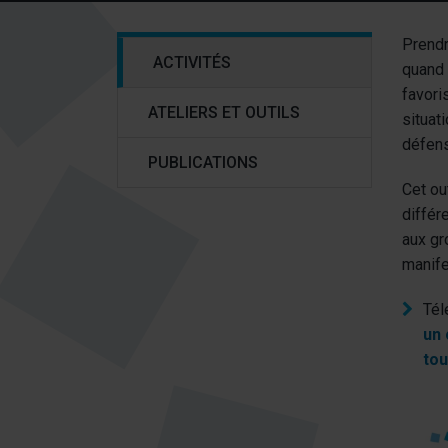
Prendr
(ACTUELLEMENT
ACTIVITÉS
quand 
SÉLECTIONNÉE)
favori
ATELIERS ET OUTILS
situati
défens
PUBLICATIONS
Cet ou
différ
aux gr
manife
Tél
un 
to