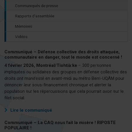
PROPOS
(actuellement
Communiqués de presse
sélectionnée)
Rapports d’assemblée
Mémoires
Vidéos
Communiqué – Défense collective des droits attaquée,
communautaire en danger, tout le monde est concerné !
4 février 2026, Montréal/Tiohtià:ke
– 300 personnes
impliquées ou solidaires des groupes en défense collective des
droits ont manifesté en avant-midi au métro Berri-UQÀM pour
dénoncer leur sous-financement chronique et alerter la
population sur les répercussions que cela pourrait avoir sur le
filet social.
Lire le communiqué
Communiqué – La CAQ nous fait la misère ! RIPOSTE
POPULAIRE !