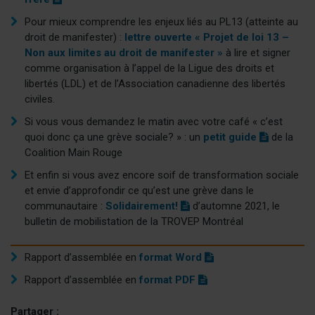
p
Pour mieux comprendre les enjeux liés au PL13 (atteinte au
d
droit de manifester)
:
lettre ouverte « Projet de loi 13 –
f
Non aux limites au droit de manifester »
à lire et signer
)
comme organisation à l’appel de la Ligue des droits et
libertés (LDL) et de l’Association canadienne des libertés
civiles.
Si vous vous demandez le matin avec votre café « c’est
(
quoi donc ça une grève sociale? »
: un
petit guide
de la
p
Coalition Main Rouge
d
Et enfin si vous avez encore soif de transformation sociale
f
et envie d’approfondir ce qu’est une grève dans le
)
(
communautaire :
Solidairement!
d’automne 2021, le
p
bulletin de mobilistation de la TROVEP Montréal
d
f
(
Rapport d’assemblée en
format Word
)
d
(
Rapport d’assemblée en
format PDF
o
p
c
d
Partager :