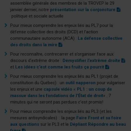
assemblée générale des membres de la TROVEP le 29
f
janvier dernier,
notre
présentation sur la conjoncture
)
(
politique et sociale actuelle
p
Pour mieux comprendre les enjeux liés au PL7 pour la
d
défense collective des droits (DCD) et l’action
f
communautaire autonome (ACA)
:
La défense collective
)
(
des droits dans la mire
p
Pour reconnaître, contrecarrer et s’organiser face aux
d
(
discours d’extrême droite :
Démystifier l’extrême droite
f
(
p
et
Les idées c’est comme les fruits ça pourrit
)
p
d
Pour mieux comprendre les enjeux liés au PL1 (projet de
d
f
constitution du Québec) :
un
outil napperon
pour vulgariser
f
)
les enjeux et une
capsule vidéo « PL1 : un coup de
)
massue dans les fondations de l’État de droit
«
. 7
minutes qui ne seront pas perdues c’est promis!
Pour mieux comprendre les enjeux liés au PL3 (et les
mesures antisyndicales)
: la page
Faire Front et sa foire
aux questions
sur le PL3 et le
Dépliant Répondre au beau
(
frère