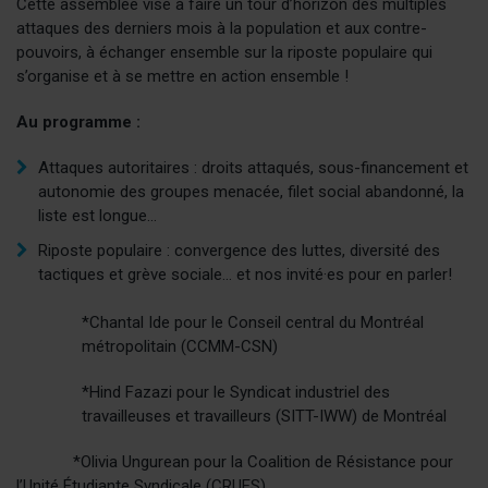
d
Cette assemblée vise à faire un tour d’horizon des multiples
f
attaques des derniers mois à la population et aux contre-
)
pouvoirs, à échanger ensemble sur la riposte populaire qui
s’organise et à se mettre en action ensemble !
Au programme :
Attaques autoritaires : droits attaqués, sous-financement et
autonomie des groupes menacée, filet social abandonné, la
liste est longue…
Riposte populaire : convergence des luttes, diversité des
tactiques et grève sociale… et nos invité·es pour en parler!
*Chantal Ide pour le Conseil central du Montréal
métropolitain (CCMM-CSN)
*Hind Fazazi pour le Syndicat industriel des
travailleuses et travailleurs (SITT-IWW) de Montréal
*Olivia Ungurean pour la Coalition de Résistance pour
l’Unité Étudiante Syndicale (CRUES)